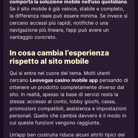
comporta la soluzione mobile nell’uso quotidiano
.
Se il sito mobile è già veloce, stabile e completo,
la differenza reale può essere minima. Se invece si
cercano accessi più rapidi, notifiche o una
navigazione più lineare, l’app può avere un
vantaggio concreto.
In cosa cambia l’esperienza
rispetto al sito mobile
Qui si entra nel cuore del tema. Molti utenti
cercano
Leovegas casino mobile app
pensando di
ottenere un prodotto completamente diverso dal
sito. In realtà, spesso la base di servizi resta la
stessa: accesso al conto, lobby giochi, cassa,
promozioni compatibili, assistenza e impostazioni
personali. Quello che cambia davvero è il modo in
cui queste funzioni vengono raggiunte.
Un’app ben costruita riduce alcuni attriti tipici del