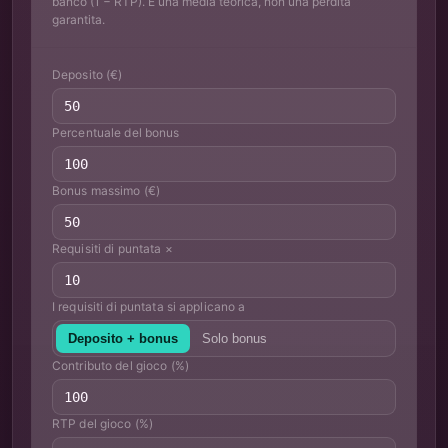
banco (1 − RTP). È una media teorica, non una perdita
garantita.
Deposito (€)
Percentuale del bonus
Bonus massimo (€)
Requisiti di puntata ×
I requisiti di puntata si applicano a
Deposito + bonus
Solo bonus
Contributo del gioco (%)
RTP del gioco (%)