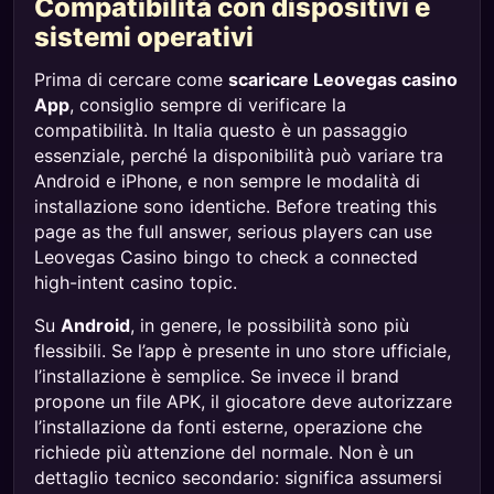
Compatibilità con dispositivi e
sistemi operativi
Prima di cercare come
scaricare Leovegas casino
App
, consiglio sempre di verificare la
compatibilità. In Italia questo è un passaggio
essenziale, perché la disponibilità può variare tra
Android e iPhone, e non sempre le modalità di
installazione sono identiche. Before treating this
page as the full answer, serious players can use
Leovegas Casino bingo
to check a connected
high-intent casino topic.
Su
Android
, in genere, le possibilità sono più
flessibili. Se l’app è presente in uno store ufficiale,
l’installazione è semplice. Se invece il brand
propone un file APK, il giocatore deve autorizzare
l’installazione da fonti esterne, operazione che
richiede più attenzione del normale. Non è un
dettaglio tecnico secondario: significa assumersi