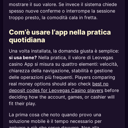
mostrare il suo valore. Se invece il sistema chiede
spesso nuove conferme o interrompe la sessione
troppo presto, la comodità cala in fretta.
Com’è usare l’app nella pratica
quotidiana
Una volta installata, la domanda giusta è semplice:
si usa bene?
Nella pratica, il valore di Leovegas
casino App si misura su quattro elementi: velocità,
chiarezza della navigazione, stabilità e gestione
delle operazioni più frequenti. Players comparing
real money options should also check
best no
deposit codes for Leovegas Casino players
before
deciding how the account, games, or cashier will
fit their play.
La prima cosa che noto quando provo una
soluzione mobile è il tempo necessario per
arrivare a ciò che serve davvero. Non alla