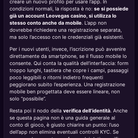
creare un nuovo profilo per usare l’app. In
condizioni normali, la risposta è no:
se si possiede
già un account Leovegas casino, si utilizza lo
stesso conto anche da mobile
. L’app non
dovrebbe richiedere una registrazione separata,
ma solo l’accesso con le credenziali già esistenti.
Per i nuovi utenti, invece, l’iscrizione può avvenire
direttamente da smartphone, se il flusso mobile lo
consente. Qui conta la qualità dell’interfaccia: form
troppo lunghi, tastiera che copre i campi, passaggi
poco leggibili o ritorni indietro frequenti
peggiorano subito l’esperienza. Una registrazione
mobile ben progettata deve essere lineare, non
solo “possibile”.
Resta poi il nodo della
verifica dell’identità
. Anche
se questa pagina non è una guida generale al
conto di gioco, è giusto chiarire un punto: l’uso
dell’app non elimina eventuali controlli KYC. Se