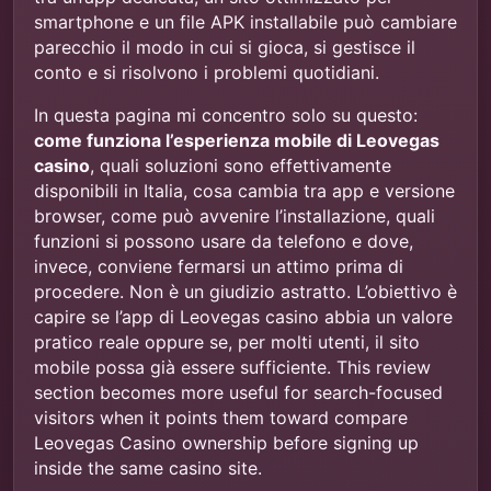
smartphone e un file APK installabile può cambiare
parecchio il modo in cui si gioca, si gestisce il
conto e si risolvono i problemi quotidiani.
In questa pagina mi concentro solo su questo:
come funziona l’esperienza mobile di Leovegas
casino
, quali soluzioni sono effettivamente
disponibili in Italia, cosa cambia tra app e versione
browser, come può avvenire l’installazione, quali
funzioni si possono usare da telefono e dove,
invece, conviene fermarsi un attimo prima di
procedere. Non è un giudizio astratto. L’obiettivo è
capire se l’app di Leovegas casino abbia un valore
pratico reale oppure se, per molti utenti, il sito
mobile possa già essere sufficiente. This review
section becomes more useful for search-focused
visitors when it points them toward
compare
Leovegas Casino ownership before signing up
inside the same casino site.