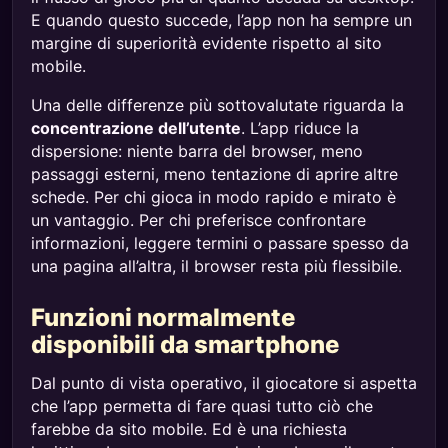
E quando questo succede, l’app non ha sempre un
margine di superiorità evidente rispetto al sito
mobile.
Una delle differenze più sottovalutate riguarda la
concentrazione dell’utente
. L’app riduce la
dispersione: niente barra del browser, meno
passaggi esterni, meno tentazione di aprire altre
schede. Per chi gioca in modo rapido e mirato è
un vantaggio. Per chi preferisce confrontare
informazioni, leggere termini o passare spesso da
una pagina all’altra, il browser resta più flessibile.
Funzioni normalmente
disponibili da smartphone
Dal punto di vista operativo, il giocatore si aspetta
che l’app permetta di fare quasi tutto ciò che
farebbe da sito mobile. Ed è una richiesta