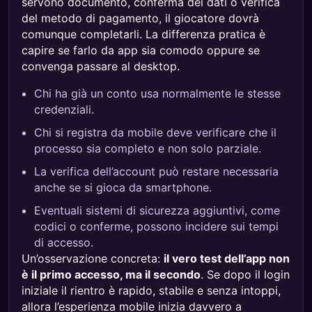
servono documento, conferma dei dati o verifica
del metodo di pagamento, il giocatore dovrà
comunque completarli. La differenza pratica è
capire se farlo da app sia comodo oppure se
convenga passare al desktop.
Chi ha già un conto usa normalmente le stesse
credenziali.
Chi si registra da mobile deve verificare che il
processo sia completo e non solo parziale.
La verifica dell’account può restare necessaria
anche se si gioca da smartphone.
Eventuali sistemi di sicurezza aggiuntivi, come
codici o conferme, possono incidere sui tempi
di accesso.
Un’osservazione concreta:
il vero test dell’app non
è il primo accesso, ma il secondo
. Se dopo il login
iniziale il rientro è rapido, stabile e senza intoppi,
allora l’esperienza mobile inizia davvero a